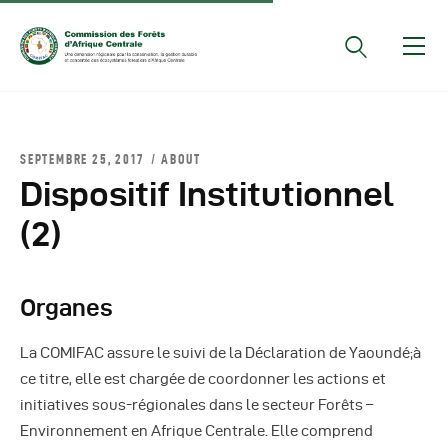
Documents Officiels
SEPTEMBRE 25, 2017
ABOUT
Conseils Des Ministres
Dispositif Institutionnel
Comptes Rendus De
(2)
Réunions Sous-
Régionales
Rapports
Organes
Publications
La COMIFAC assure le suivi de la Déclaration de Yaoundé;à
COMIFAC Newsletter
ce titre, elle est chargée de coordonner les actions et
Réunions Réseaux
initiatives sous-régionales dans le secteur Forêts –
CEFDHAC
Environnement en Afrique Centrale. Elle comprend