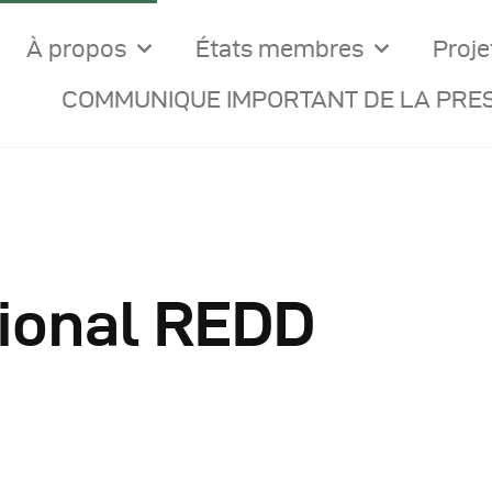
À propos
États membres
Proje
COMMUNIQUE IMPORTANT DE LA PRES
ional REDD
ocuments Officiels
onseils Des Ministres
omptes Rendus De