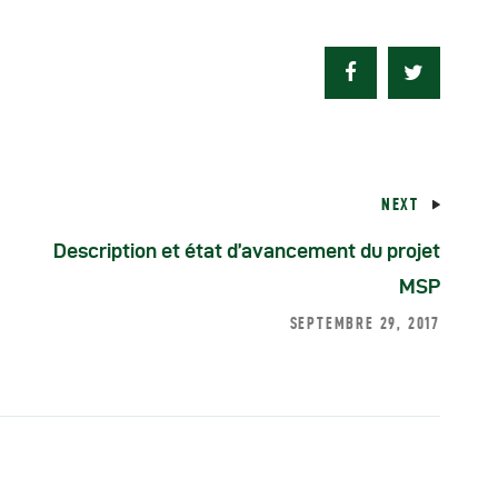
éunions Sous-
égionales
apports
NEXT
ublications
Description et état d’avancement du projet
MSP
OMIFAC Newsletter
SEPTEMBRE 29, 2017
éunions Réseaux
EFDHAC