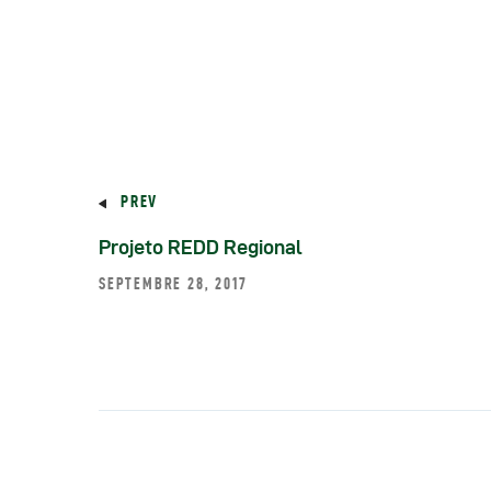
R
R
R
PREV
P
Projeto REDD Regional
SEPTEMBRE 28, 2017
C
R
C