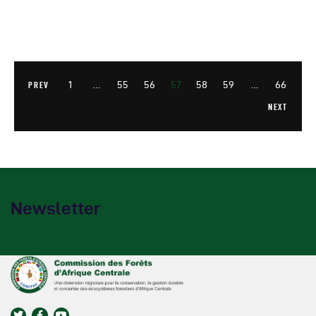
1
…
55
56
57
58
59
…
66
PREV
NEXT
Newsletter