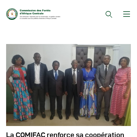
Documents Officiels
Conseils Des Ministres
Comptes Rendus De
Réunions Sous-
Régionales
Rapports
Publications
COMIFAC Newsletter
Réunions Réseaux
CEFDHAC
La COMIFAC renforce sa coopération