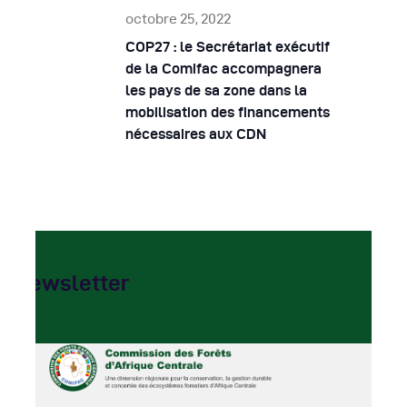
o
t
e
octobre 25, 2022
n
n
COP27 : le Secrétariat exécutif
d
t
de la Comifac accompagnera
e
les pays de sa zone dans la
s
mobilisation des financements
v
nécessaires aux CDN
u
e
s
É
Newsletter
v
è
n
e