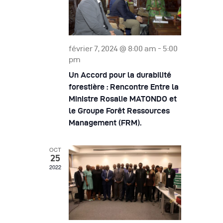
d
o
Autres Publications
n
h
n
r
n
e
d
e
i
e
z
e
février 7, 2024 @ 8:00 am
-
5:00
e
v
u
pm
t
r
u
n
Un Accord pour la durabilité
n
e
e
d
forestière : Rencontre Entre la
d
a
s
Ministre Rosalie MATONDO et
e
a
le Groupe Forêt Ressources
É
v
É
t
Management (FRM).
v
i
e
v
è
.
OCT
g
n
è
25
2022
a
e
n
m
t
e
e
i
m
n