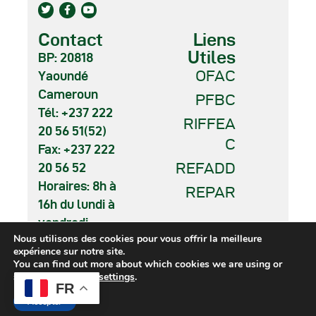
m
e
Contact
Liens
n
Utiles
BP: 20818
OFAC
t
Yaoundé
Cameroun
PFBC
s
Tél: +237 222
RIFFEA
20 56 51(52)
C
Fax: +237 222
REFADD
20 56 52
Horaires: 8h à
REPAR
16h du lundi à
vendredi
Nous utilisons des cookies pour vous offrir la meilleure
expérience sur notre site.
You can find out more about which cookies we are using or
switch them off in
settings
.
FR
COMIFAC © 2026. All Rights
Accepter
Reserved.