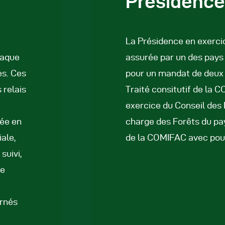
Présidence
La Présidence en exerci
haque
assurée par un des pays
es. Ces
pour un mandat de deux
 relais
Traité consitutif de la 
exercice du Conseil des 
tée en
charge des Forêts du pa
ale,
de la COMIFAC avec pour
suivi,
de
ernés