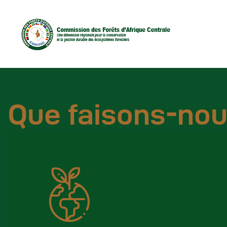
Que faisons-no
D
C
C