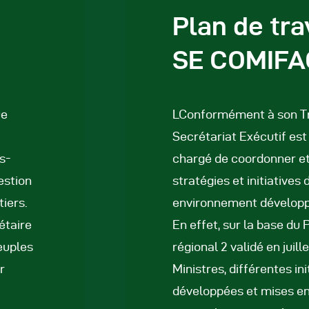
Plan de tra
éunions Sous-
SE COMIFA
égionales
apports
ue
LConformément à son Trai
Secrétariat Exécutif est
ublications
us-
chargé de coordonner et 
estion
stratégies et initiatives
OMIFAC Newsletter
iers.
environnement développ
nétaire
En effet, sur la base du
éunions Réseaux
euples
régional 2 validé en juill
EFDHAC
r
Ministres, différentes in
développées et mises e