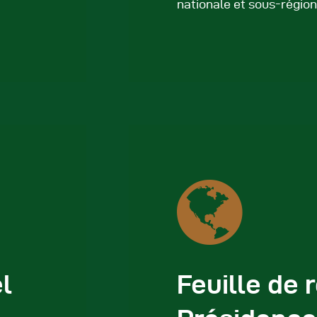
utres Publications
nationale et sous-région
el
Feuille de 