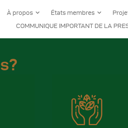
À propos
États membres
Proje
COMMUNIQUE IMPORTANT DE LA PRES
us?
ocuments Officiels
onseils Des Ministres
omptes Rendus De