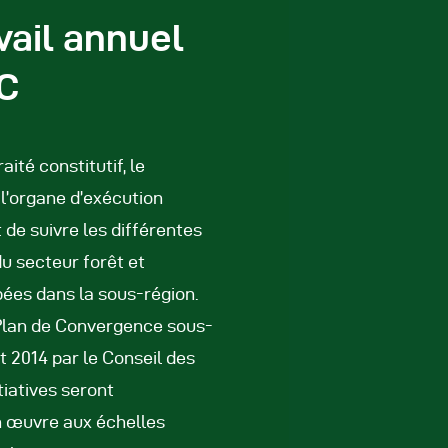
vail annuel
C
té constitutif, le
 l’organe d’exécution
de suivre les différentes
 du secteur forêt et
ées dans la sous-région.
 Plan de Convergence sous-
et 2014 par le Conseil des
itiatives seront
n œuvre aux échelles