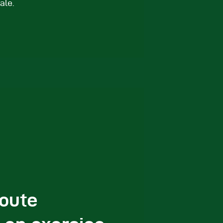
ale.
route