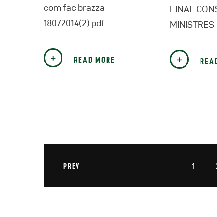
comifac brazza
FINAL CON
18072014(2).pdf
MINISTRES 
READ MORE
REA
1
PREV