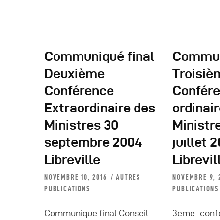
A
Communiqué final
Commun
Deuxième
Troisiè
Conférence
Confér
Extraordinaire des
ordinai
Ministres 30
Ministr
septembre 2004
juillet 
Libreville
Librevil
NOVEMBRE 10, 2016
AUTRES
NOVEMBRE 9, 
PUBLICATIONS
PUBLICATIONS
Communique final Conseil
3eme_confe