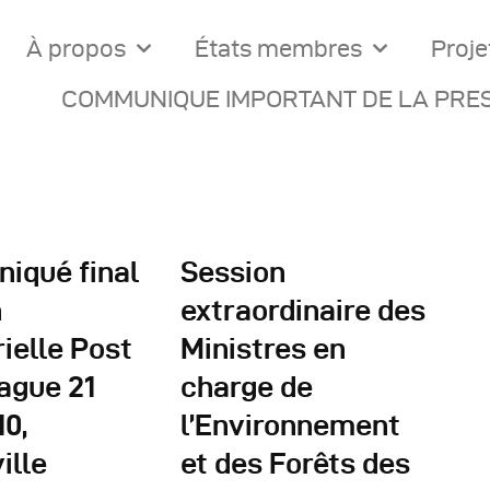
À propos
États membres
Proje
COMMUNIQUE IMPORTANT DE LA PRES
iqué final
Session
n
extraordinaire des
rielle Post
Ministres en
ocuments Officiels
ague 21
charge de
onseils Des Ministres
10,
l’Environnement
ille
et des Forêts des
omptes Rendus De