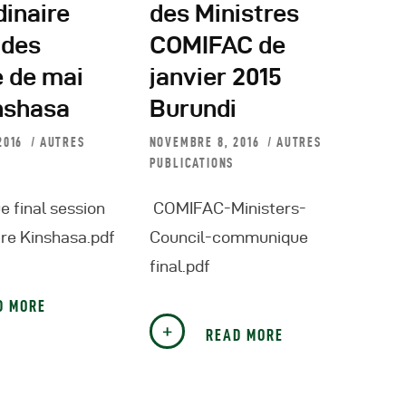
dinaire
des Ministres
 des
COMIFAC de
e de mai
janvier 2015
nshasa
Burundi
2016
AUTRES
NOVEMBRE 8, 2016
AUTRES
PUBLICATIONS
 final session
COMIFAC-Ministers-
ire Kinshasa.pdf
Council-communique
final.pdf
D MORE
READ MORE