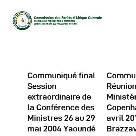
Communiqué final
Commun
Session
Réunio
extraordinaire de
Ministé
D
la Conférence des
Copenh
C
Ministres 26 au 29
avril 20
mai 2004 Yaoundé
Brazzav
C