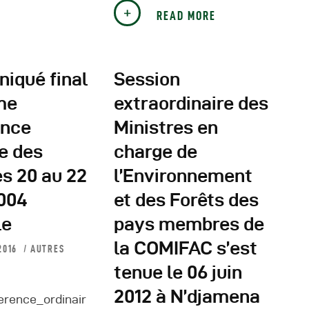
utres Publications
READ MORE
iqué final
Session
me
extraordinaire des
ence
Ministres en
re des
charge de
es 20 au 22
l’Environnement
2004
et des Forêts des
le
pays membres de
la COMIFAC s’est
2016
AUTRES
tenue le 06 juin
2012 à N’djamena
rence_ordinair