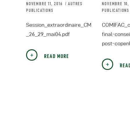
NOVEMBRE 11, 2016
AUTRES
NOVEMBRE 10,
PUBLICATIONS
PUBLICATIONS
R
Session_extraordinaire_CM
COMIFAC_c
R
_26_29_mai04.pdf
final-conse
post-copen
R
READ MORE
P
REA
C
R
C