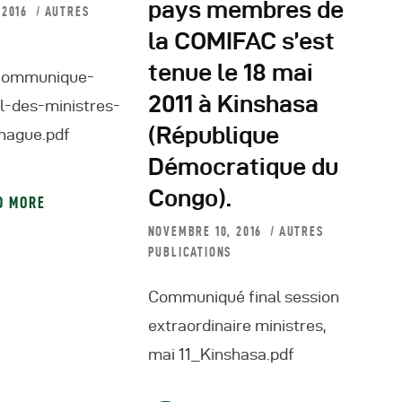
pays membres de
 2016
AUTRES
éunions Sous-
la COMIFAC s’est
tenue le 18 mai
ommunique-
égionales
2011 à Kinshasa
il-des-ministres-
(République
hague.pdf
apports
Démocratique du
ublications
Congo).
D MORE
NOVEMBRE 10, 2016
AUTRES
OMIFAC Newsletter
PUBLICATIONS
Communiqué final session
éunions Réseaux
extraordinaire ministres,
EFDHAC
mai 11_Kinshasa.pdf