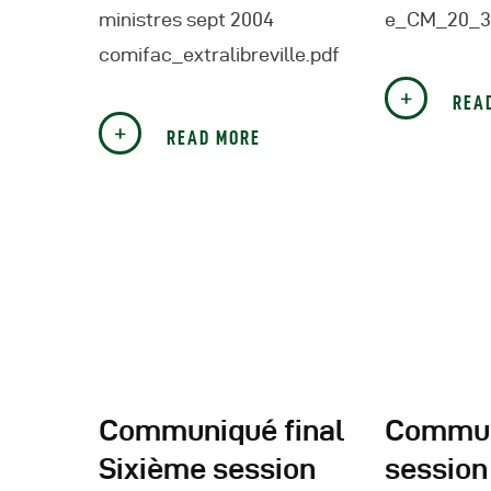
ministres sept 2004
e_CM_20_33
comifac_extralibreville.pdf
REA
READ MORE
Communiqué final
Commun
Sixième session
session