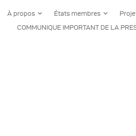
À propos
États membres
Proje
COMMUNIQUE IMPORTANT DE LA PRES
ocuments Officiels
onseils Des Ministres
omptes Rendus De