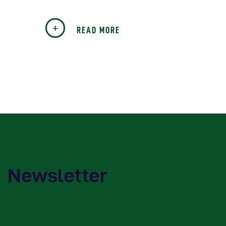
R
READ MORE
R
R
P
C
R
Newsletter
C