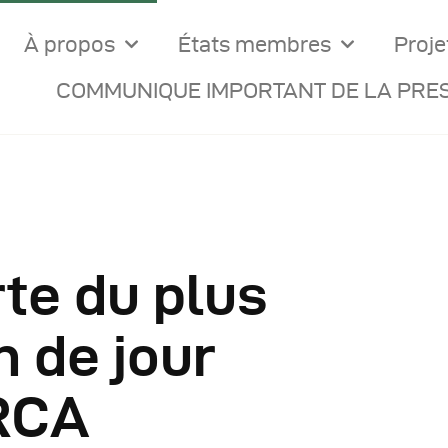
À propos
États membres
Proje
COMMUNIQUE IMPORTANT DE LA PRES
te du plus
ocuments Officiels
n de jour
onseils Des Ministres
 RCA
omptes Rendus De