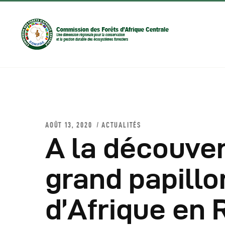
AOÛT 13, 2020
ACTUALITÉS
A la découver
D
grand papillo
C
d’Afrique en
C