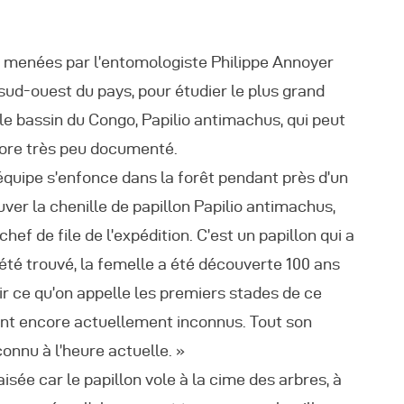
éunions Sous-
s menées par l’entomologiste Philippe Annoyer
égionales
sud-ouest du pays, pour étudier le plus grand
 le bassin du Congo, Papilio antimachus, qui peut
apports
core très peu documenté.
’équipe s’enfonce dans la forêt pendant près d’un
ublications
uver la chenille de papillon Papilio antimachus,
ef de file de l’expédition. C’est un papillon qui a
OMIFAC Newsletter
a été trouvé, la femelle a été découverte 100 ans
rir ce qu’on appelle les premiers stades de ce
éunions Réseaux
e sont encore actuellement inconnus. Tout son
EFDHAC
nnu à l’heure actuelle. »
isée car le papillon vole à la cime des arbres, à