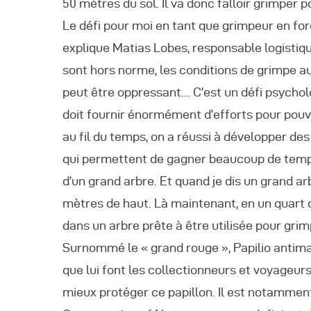
A
50 mètres du sol. Il va donc falloir grimper p
Le défi pour moi en tant que grimpeur en forê
explique Matias Lobes, responsable logistiqu
sont hors norme, les conditions de grimpe aus
peut être oppressant… C’est un défi psychol
doit fournir énormément d’efforts pour pouvo
au fil du temps, on a réussi à développer des 
qui permettent de gagner beaucoup de temps.
d’un grand arbre. Et quand je dis un grand arb
mètres de haut. Là maintenant, en un quart 
dans un arbre prête à être utilisée pour grim
Surnommé le « grand rouge », Papilio antima
que lui font les collectionneurs et voyageurs
mieux protéger ce papillon. Il est notamment