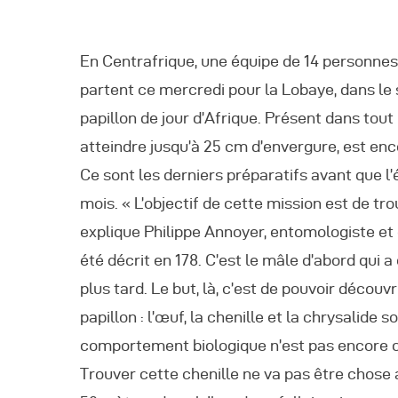
R
En Centrafrique, une équipe de 14 personne
R
partent ce mercredi pour la Lobaye, dans le 
papillon de jour d’Afrique. Présent dans tout
R
atteindre jusqu’à 25 cm d’envergure, est en
Ce sont les derniers préparatifs avant que l
P
mois. « L’objectif de cette mission est de tro
explique Philippe Annoyer, entomologiste et ch
C
été décrit en 178. C’est le mâle d’abord qui 
plus tard. Le but, là, c’est de pouvoir découv
R
papillon : l’œuf, la chenille et la chrysalid
C
comportement biologique n’est pas encore co
Trouver cette chenille ne va pas être chose a