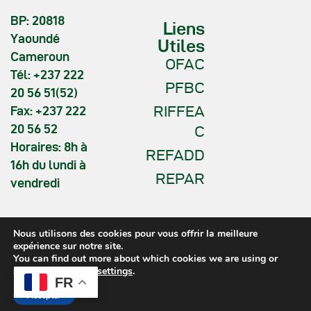
BP: 20818
Liens
Yaoundé
Utiles
Cameroun
OFAC
Tél: +237 222
PFBC
20 56 51(52)
RIFFEA
Fax: +237 222
20 56 52
C
Horaires: 8h à
REFADD
16h du lundi à
REPAR
vendredi
Nous utilisons des cookies pour vous offrir la meilleure
expérience sur notre site.
You can find out more about which cookies we are using or
COMIFAC © 2026. All Rights
switch them off in
settings
.
Reserved.
FR
Accepter