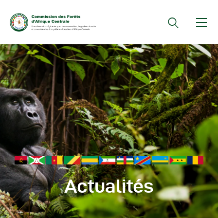
Documents Officiels
Conseils Des Ministres
Comptes Rendus De
Réunions Sous-
Régionales
Rapports
Publications
COMIFAC Newsletter
Actualités
Réunions Réseaux
CEFDHAC