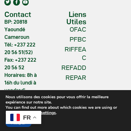
Contact
Liens
Utiles
BP: 20818
OFAC
Yaoundé
Cameroun
PFBC
Tél: +237 222
RIFFEA
20 56 51(52)
C
Fax: +237 222
REFADD
20 56 52
Horaires: 8h à
REPAR
16h du lundi à
vendredi
Nous utilisons des cookies pour vous offrir la meilleure
expérience sur notre site.
You can find out more about which cookies we are using or
switch them off in
settings
.
FR
COMIFAC © 2026. All Rights
Accepter
Reserved.