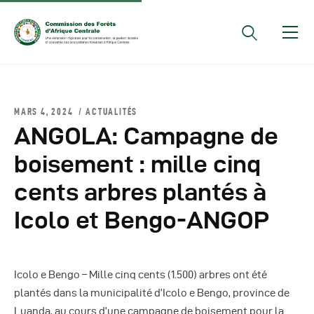
Documents Officiels
MARS 4, 2024
ACTUALITÉS
Conseils Des Ministres
ANGOLA: Campagne de
Comptes Rendus De
boisement : mille cinq
Réunions Sous-
cents arbres plantés à
Régionales
Rapports
Icolo et Bengo-ANGOP
Publications
COMIFAC Newsletter
Icolo e Bengo – Mille cinq cents (1.500) arbres ont été
Réunions Réseaux
plantés dans la municipalité d’Icolo e Bengo, province de
CEFDHAC
Luanda, au cours d’une campagne de boisement pour la