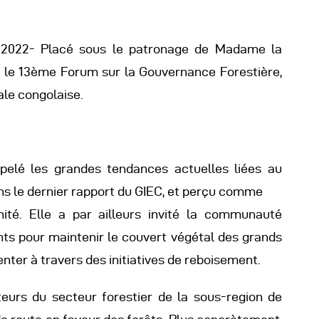
éunions Sous-
i 2022- Placé sous le patronage de Madame la
égionales
, le 13ème Forum sur la Gouvernance Forestière,
ale congolaise.
apports
ublications
lé les grandes tendances actuelles liées au
ns le dernier rapport du GIEC, et perçu comme
OMIFAC Newsletter
nité. Elle a par ailleurs invité la communauté
ts pour maintenir le couvert végétal des grands
éunions Réseaux
enter à travers des initiatives de reboisement.
EFDHAC
teurs du secteur forestier de la sous-region de