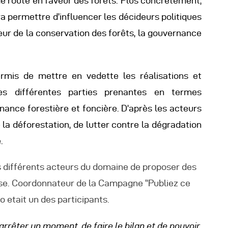
 de route en faveur des forêts. Plus concrètement,
utres Publications
ra permettre d’influencer les décideurs politiques
ur de la conservation des forêts, la gouvernance
rmis de mettre en vedette les réalisations et
des différentes parties prenantes en termes
nance forestière et foncière. D’après les acteurs
e la déforestation, de lutter contre la dégradation
.
es différents acteurs du domaine de proposer des
ise. Coordonnateur de la Campagne ‘’Publiez ce
 etait un des participants.
arrêter un moment, de faire le bilan et de pouvoir