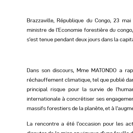
R
Brazzaville, République du Congo, 23 ma
R
ministre de l’Economie forestière du congo
s’est tenue pendant deux jours dans la capit
R
P
Dans son discours, Mme MATONDO a rappe
réchauffement climatique, tel que publié da
C
principal risque pour la survie de l’huma
internationale à concrétiser ses engagemen
R
massifs forestiers de la planète, et à l’augm
C
La rencontre a été l’occasion pour les ac