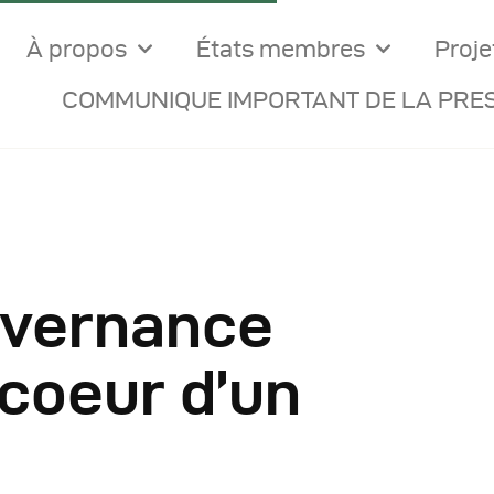
À propos
États membres
Proje
COMMUNIQUE IMPORTANT DE LA PRES
uvernance
ocuments Officiels
 coeur d’un
onseils Des Ministres
omptes Rendus De