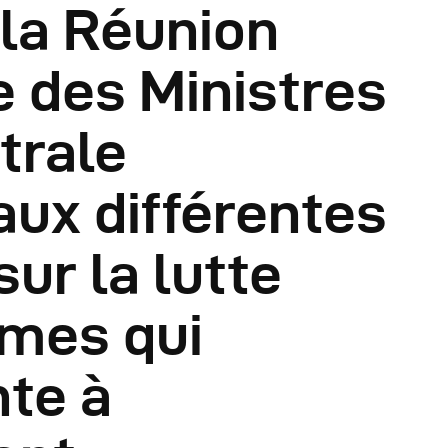
 la Réunion
éunions Sous-
e des Ministres
égionales
trale
apports
aux différentes
ublications
ur la lutte
OMIFAC Newsletter
imes qui
éunions Réseaux
nte à
EFDHAC