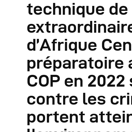
technique de
R
extraordinair
R
d’Afrique Cen
R
préparatoire 
P
COP en 2022 s
C
contre les cr
R
portent attei
C