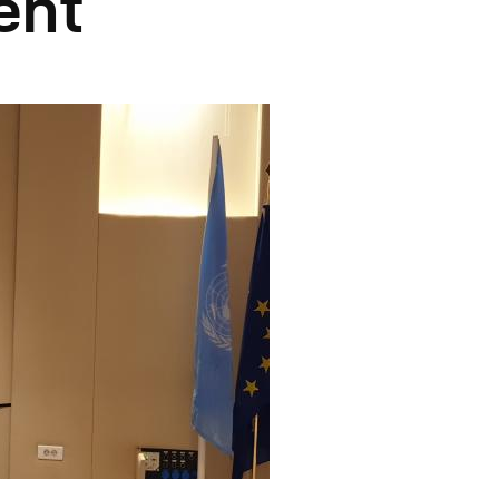
ent
utres Publications