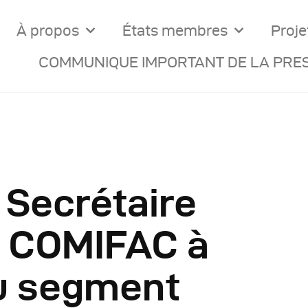
À propos
États membres
Proje
COMMUNIQUE IMPORTANT DE LA PRES
 Secrétaire
ocuments Officiels
la COMIFAC à
onseils Des Ministres
du segment
omptes Rendus De