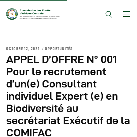
Documents Officiels
OCTOBRE 12, 2021
OPPORTUNITÉS
Conseils Des Ministres
APPEL D’OFFRE N° 001
Comptes Rendus De
Pour le recrutement
Réunions Sous-
d’un(e) Consultant
Régionales
Rapports
individuel Expert (e) en
Publications
Biodiversité au
COMIFAC Newsletter
secrétariat Exécutif de la
Réunions Réseaux
CEFDHAC
COMIFAC