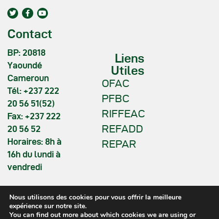
Contact
BP: 20818
Liens
Yaoundé
Utiles
Cameroun
OFAC
Tél: +237 222
PFBC
20 56 51(52)
RIFFEAC
Fax: +237 222
REFADD
20 56 52
Horaires: 8h à
REPAR
16h du lundi à
vendredi
Nous utilisons des cookies pour vous offrir la meilleure
expérience sur notre site.
You can find out more about which cookies we are using or
COMIFAC © 2026. All Rights