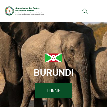
Documents Officiels
Conseils Des Ministres
Comptes Rendus De
Réunions Sous-
Régionales
BURUNDI
Rapports
Publications
COMIFAC Newsletter
DONATE
Réunions Réseaux
CEFDHAC