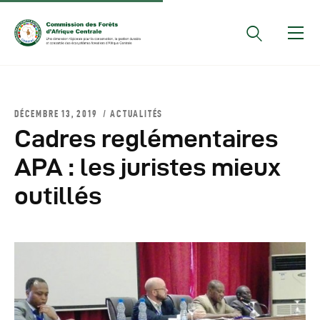
Documents Officiels
DÉCEMBRE 13, 2019
ACTUALITÉS
Conseils Des Ministres
Cadres reglémentaires
Comptes Rendus De
APA : les juristes mieux
Réunions Sous-
outillés
Régionales
Rapports
Publications
COMIFAC Newsletter
Réunions Réseaux
CEFDHAC