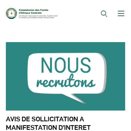
Documents Officiels
Conseils Des Ministres
Comptes Rendus De
Réunions Sous-
Régionales
Rapports
Publications
COMIFAC Newsletter
Réunions Réseaux
AVIS DE SOLLICITATION A
CEFDHAC
MANIFESTATION D’INTERET