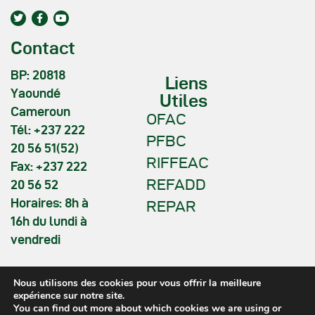
Contact
BP: 20818
Liens
Yaoundé
Utiles
Cameroun
OFAC
Tél: +237 222
PFBC
20 56 51(52)
RIFFEAC
Fax: +237 222
REFADD
20 56 52
Horaires: 8h à
REPAR
16h du lundi à
vendredi
Nous utilisons des cookies pour vous offrir la meilleure
expérience sur notre site.
You can find out more about which cookies we are using or
COMIFAC © 2026. All Rights