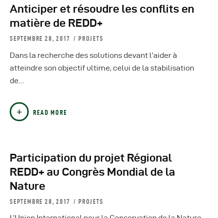
Autres Publications
Anticiper et résoudre les conflits en
matière de REDD+
SEPTEMBRE 28, 2017
PROJETS
Dans la recherche des solutions devant l’aider à
atteindre son objectif ultime, celui de la stabilisation
de…
READ MORE
Participation du projet Régional
REDD+ au Congrès Mondial de la
Nature
SEPTEMBRE 28, 2017
PROJETS
L’Union International pour la Conservation de la Nature