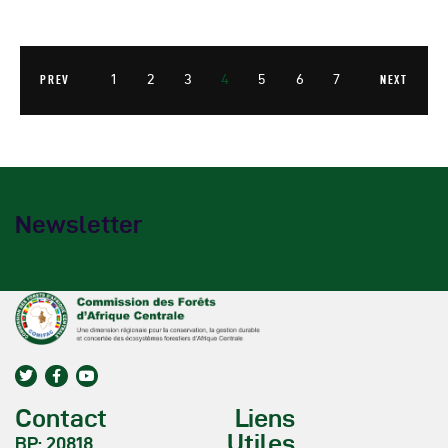
1
2
3
4
5
6
7
PREV
NEXT
Newsletter
Contact
Liens
Utiles
BP: 20818