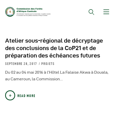
Documents Officiels
Atelier sous-régional de décryptage
Conseils Des Ministres
des conclusions de la CoP21 et de
Comptes Rendus De
préparation des échéances futures
Réunions Sous-
SEPTEMBRE 28, 2017
PROJETS
Régionales
Du 02 au 04 mai 2016 à l’Hôtel La Falaise Akwa à Douala,
Rapports
au Cameroun, la Commission…
Publications
COMIFAC Newsletter
READ MORE
Réunions Réseaux
CEFDHAC