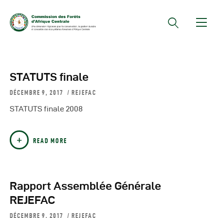
Documents Officiels
STATUTS finale
Conseils Des Ministres
DÉCEMBRE 9, 2017
REJEFAC
Comptes Rendus De
STATUTS finale 2008
Réunions Sous-
Régionales
READ MORE
Rapports
Publications
COMIFAC Newsletter
Rapport Assemblée Générale
Réunions Réseaux
REJEFAC
CEFDHAC
DÉCEMBRE 9, 2017
REJEFAC