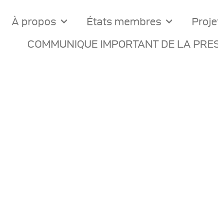
À propos
États membres
Proje
COMMUNIQUE IMPORTANT DE LA PRES
ocuments Officiels
onseils Des Ministres
omptes Rendus De