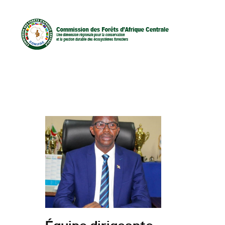
D
C
C