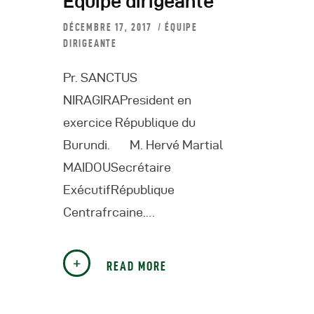
Équipe dirigeante
DÉCEMBRE 17, 2017
ÉQUIPE
R
DIRIGEANTE
R
Pr. SANCTUS
NIRAGIRAPresident en
R
exercice République du
Burundi. M. Hervé Martial
P
MAIDOUSecrétaire
ExécutifRépublique
C
Centrafrcaine.…
R
READ MORE
C