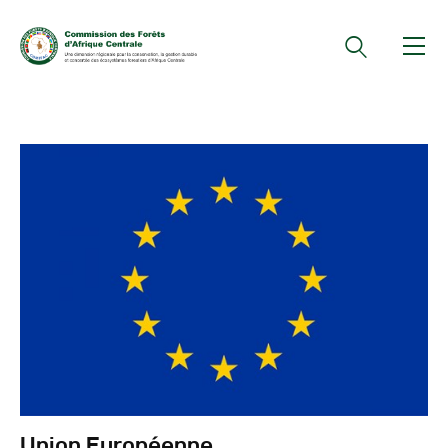
Documents Officiels
Conseils Des Ministres
Comptes Rendus De
Réunions Sous-
Régionales
Rapports
Publications
COMIFAC Newsletter
Réunions Réseaux
CEFDHAC
Union Européenne