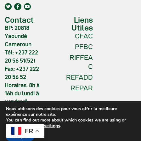
Contact
Liens
Utiles
BP: 20818
OFAC
Yaoundé
Cameroun
PFBC
Tél: +237 222
RIFFEA
20 56 51(52)
C
Fax: +237 222
REFADD
20 56 52
Horaires: 8h à
REPAR
16h du lundi à
vendredi
Nous utilisons des cookies pour vous offrir la meilleure
expérience sur notre site.
You can find out more about which cookies we are using or
switch them off in
settings
.
FR
COMIFAC © 2026. All Rights
Accepter