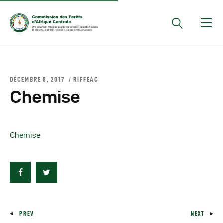
Documents Officiels
DÉCEMBRE 8, 2017
RIFFEAC
Conseils Des Ministres
Chemise
Comptes Rendus De
Réunions Sous-
Régionales
Chemise
Rapports
Publications
COMIFAC Newsletter
Réunions Réseaux
CEFDHAC
PREV
NEXT