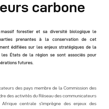
teurs carbone
éunions Sous-
égionales
assif forestier et sa diversité biologique le
apports
arties prenantes à la conservation de cet
ent édifiées sur les enjeux stratégiques de la
ublications
 les États de la région se sont associés pour
nérations futures.
OMIFAC Newsletter
éunions Réseaux
icateurs des pays membre de la Commission des
EFDHAC
cadre des activités du Réseau des communicateurs
n Afrique centrale s’imprègne des enjeux des