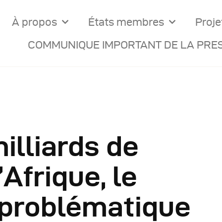
À propos
États membres
Proje
COMMUNIQUE IMPORTANT DE LA PRES
illiards de
ocuments Officiels
’Afrique, le
onseils Des Ministres
problématique
omptes Rendus De