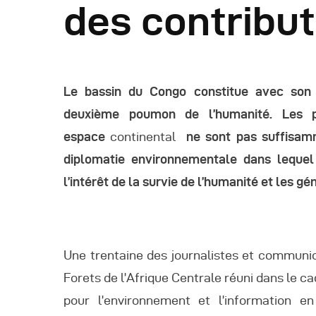
des contribu
R
R
Le bassin du Congo constitue avec son m
R
deuxième poumon de l’humanité. Les p
espace
continental
ne sont pas suffisamm
P
diplomatie environnementale dans lequel
l’intérêt de la survie de l’humanité et les gé
C
R
Une trentaine des journalistes et commun
C
Forets de l’Afrique Centrale réuni dans le 
pour l’environnement et l’information e