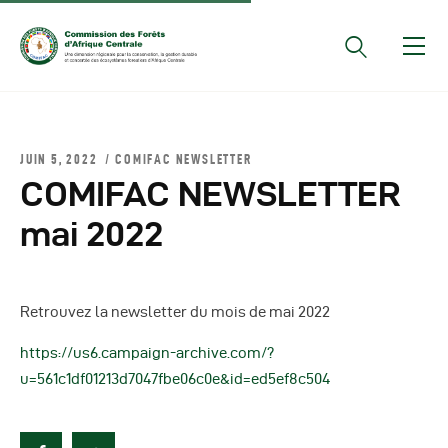
Documents Officiels
JUIN 5, 2022
COMIFAC NEWSLETTER
Conseils Des Ministres
COMIFAC NEWSLETTER
Comptes Rendus De
mai 2022
Réunions Sous-
Régionales
Rapports
Retrouvez la newsletter du mois de mai 2022
Publications
https://us6.campaign-archive.com/?
COMIFAC Newsletter
u=561c1df01213d7047fbe06c0e&id=ed5ef8c504
Réunions Réseaux
CEFDHAC