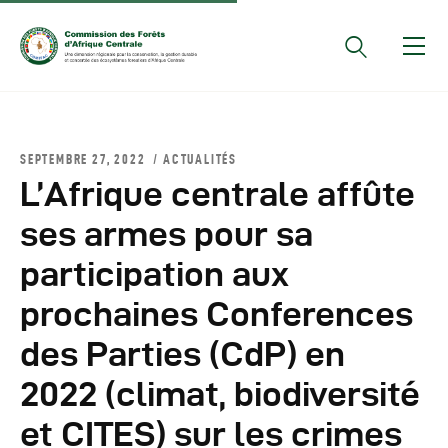
Documents Officiels
SEPTEMBRE 27, 2022
ACTUALITÉS
Conseils Des Ministres
L’Afrique centrale affûte
Comptes Rendus De
ses armes pour sa
Réunions Sous-
participation aux
Régionales
Rapports
prochaines Conferences
Publications
des Parties (CdP) en
COMIFAC Newsletter
2022 (climat, biodiversité
Réunions Réseaux
CEFDHAC
et CITES) sur les crimes