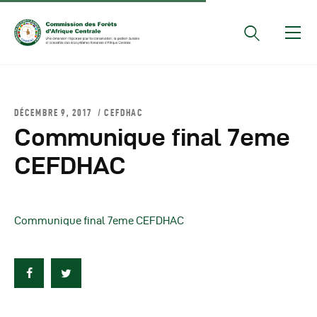
Documents Officiels
DÉCEMBRE 9, 2017
CEFDHAC
Conseils Des Ministres
Communique final 7eme
Comptes Rendus De
CEFDHAC
Réunions Sous-
Régionales
Rapports
Communique final 7eme CEFDHAC
Publications
COMIFAC Newsletter
Réunions Réseaux
CEFDHAC