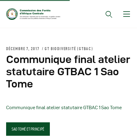
Documents Officiels
DÉCEMBRE 7, 2017
GT BIODIVERSITÉ (GTBAC)
Conseils Des Ministres
Communique final atelier
Comptes Rendus De
statutaire GTBAC 1 Sao
Réunions Sous-
Tome
Régionales
Rapports
Publications
Communique final atelier statutaire GTBAC 1 Sao Tome
COMIFAC Newsletter
Réunions Réseaux
CEFDHAC
SAO TOMÉ ET PRINCIPÉ