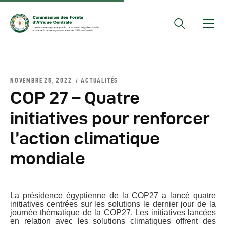
Documents Officiels
NOVEMBRE 25, 2022
ACTUALITÉS
Conseils Des Ministres
COP 27 – Quatre
Comptes Rendus De
initiatives pour renforcer
Réunions Sous-
l’action climatique
Régionales
Rapports
mondiale
Publications
COMIFAC Newsletter
La présidence égyptienne de la COP27 a lancé quatre
Réunions Réseaux
initiatives centrées sur les solutions le dernier jour de la
journée thématique de la COP27. Les initiatives lancées
CEFDHAC
en relation avec les solutions climatiques offrent des