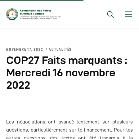
Documents Officiels
NOVEMBRE 17, 2022
ACTUALITÉS
Conseils Des Ministres
COP27 Faits marquants :
Comptes Rendus De
Mercredi 16 novembre
Réunions Sous-
2022
Régionales
Rapports
Publications
COMIFAC Newsletter
Les négociations ont avancé lentement sur plusieurs
Réunions Réseaux
questions, particulièrement sur le financement. Pour les
CEFDHAC
autres questions, des textes ont été transmis à la