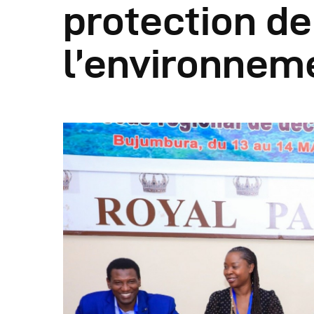
protection de
R
l’environnem
R
R
P
C
R
C