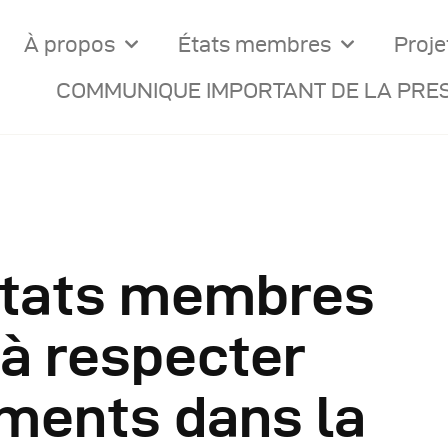
À propos
États membres
Proje
COMMUNIQUE IMPORTANT DE LA PRES
Etats membres
ocuments Officiels
 à respecter
onseils Des Ministres
ments dans la
omptes Rendus De