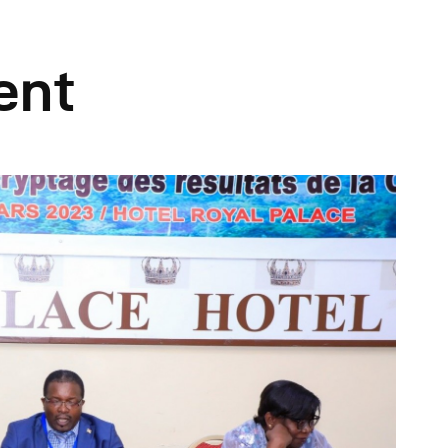
éunions Sous-
ent
égionales
apports
ublications
OMIFAC Newsletter
éunions Réseaux
EFDHAC