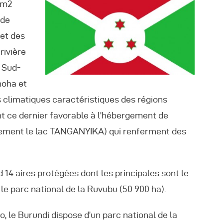
Km2
nde
éunions Sous-
 et des
égionales
 rivière
u Sud-
apports
hoha et
 climatiques caractéristiques des régions
ublications
nt ce dernier favorable à l’hébergement de
rement le lac TANGANYIKA) qui renferment des
OMIFAC Newsletter
éunions Réseaux
 14 aires protégées dont les principales sont le
 le parc national de la Ruvubu (50 900 ha).
EFDHAC
, le Burundi dispose d’un parc national de la