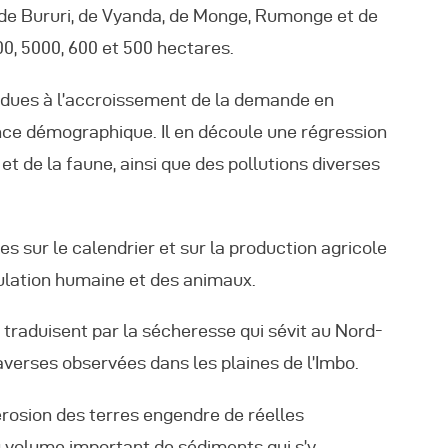
utres Publications
s de Bururi, de Vyanda, de Monge, Rumonge et de
, 5000, 600 et 500 hectares.
t dues à l’accroissement de la demande en
ance démographique. Il en découle une régression
 et de la faune, ainsi que des pollutions diverses
es sur le calendrier et sur la production agricole
opulation humaine et des animaux.
traduisent par la sécheresse qui sévit au Nord-
averses observées dans les plaines de l’Imbo.
érosion des terres engendre de réelles
u volume important de sédiments qui s’y