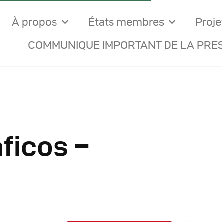
À propos
États membres
Proje
COMMUNIQUE IMPORTANT DE LA PRES
ficos –
ocuments Officiels
onseils Des Ministres
omptes Rendus De