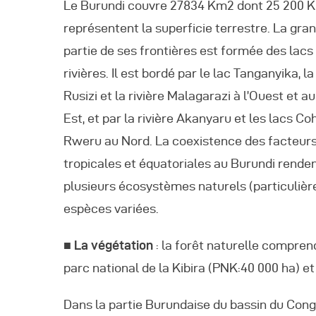
Le Burundi couvre 27834 Km2 dont 25 200 
représentent la superficie terrestre. La gra
R
partie de ses frontières est formée des lacs
R
rivières. Il est bordé par le lac Tanganyika, la
Rusizi et la rivière Malagarazi à l’Ouest et a
R
Est, et par la rivière Akanyaru et les lacs Co
Rweru au Nord. La coexistence des facteurs
P
tropicales et équatoriales au Burundi rende
plusieurs écosystèmes naturels (particuliè
C
espèces variées.
R
■ La végétation
: la forêt naturelle comprend
parc national de la Kibira (PNK:40 000 ha) et
C
Dans la partie Burundaise du bassin du Congo