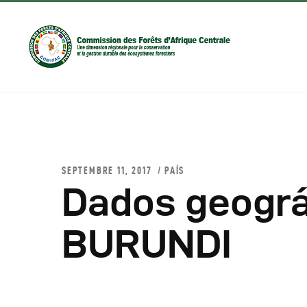
SEPTEMBRE 11, 2017
PAÍS
Dados geográ
D
BURUNDI
C
C