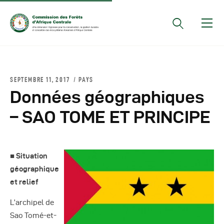
Documents Officiels
SEPTEMBRE 11, 2017
PAYS
Conseils Des Ministres
Données géographiques
Comptes Rendus De
– SAO TOME ET PRINCIPE
Réunions Sous-
Régionales
Rapports
■ Situation
Publications
géographique
COMIFAC Newsletter
et relief
Réunions Réseaux
L’archipel de
CEFDHAC
Sao Tomé-et-