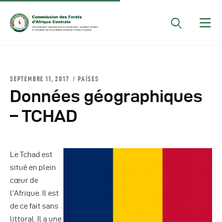
Documents Officiels
SEPTEMBRE 11, 2017
PAÍSES
Conseils Des Ministres
Données géographiques
Comptes Rendus De
– TCHAD
Réunions Sous-
Régionales
Rapports
Le Tchad est
Publications
situé en plein
COMIFAC Newsletter
cœur de
l’Afrique. Il est
Réunions Réseaux
de ce fait sans
CEFDHAC
littoral. Il a une