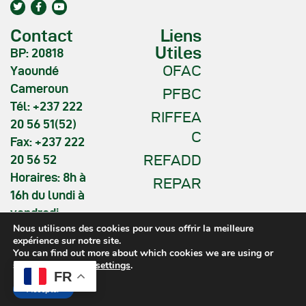
Contact
Liens
Utiles
BP: 20818
OFAC
Yaoundé
Cameroun
PFBC
Tél: +237 222
RIFFEA
20 56 51(52)
C
Fax: +237 222
REFADD
20 56 52
Horaires: 8h à
REPAR
16h du lundi à
vendredi
Nous utilisons des cookies pour vous offrir la meilleure
expérience sur notre site.
You can find out more about which cookies we are using or
switch them off in
settings
.
FR
COMIFAC © 2026. All Rights
Accepter
Reserved.