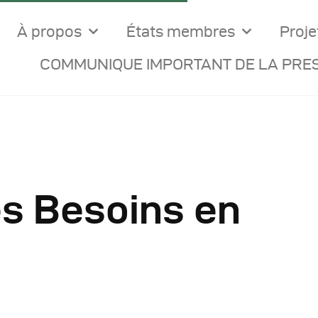
À propos
États membres
Proje
COMMUNIQUE IMPORTANT DE LA PRES
es Besoins en
ocuments Officiels
onseils Des Ministres
omptes Rendus De