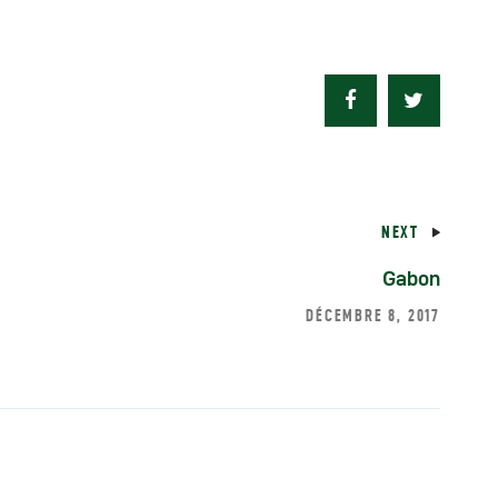
éunions Sous-
égionales
apports
NEXT
ublications
Gabon
OMIFAC Newsletter
DÉCEMBRE 8, 2017
éunions Réseaux
EFDHAC