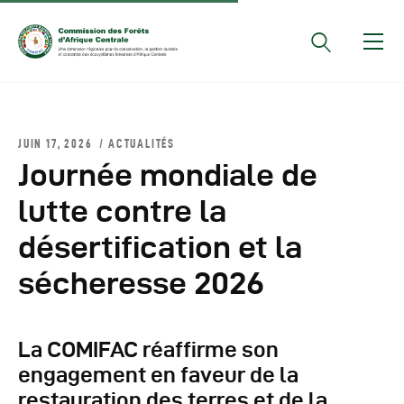
Documents Officiels
JUIN 17, 2026
ACTUALITÉS
Conseils Des Ministres
Journée mondiale de
Comptes Rendus De
lutte contre la
Réunions Sous-
désertification et la
Régionales
Rapports
sécheresse 2026
Publications
COMIFAC Newsletter
La COMIFAC réaffirme son
Réunions Réseaux
engagement en faveur de la
CEFDHAC
restauration des terres et de la