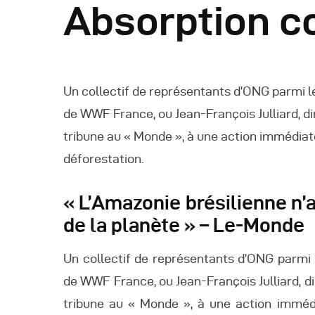
Absorption co
R
R
Un collectif de représentants d’ONG parmi l
R
de WWF France, ou Jean-François Julliard, d
tribune au « Monde », à une action immédiat
P
déforestation.
C
« L’Amazonie brésilienne n’
de la planète » – Le-Monde
R
Un collectif de représentants d’ONG parmi 
C
de WWF France, ou Jean-François Julliard, d
tribune au « Monde », à une action immédi