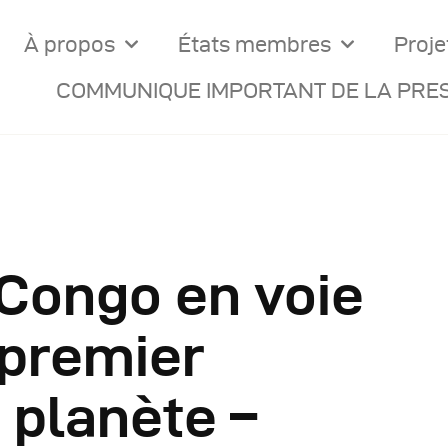
À propos
États membres
Proje
COMMUNIQUE IMPORTANT DE LA PRES
 Congo en voie
ocuments Officiels
 premier
onseils Des Ministres
 planète –
omptes Rendus De