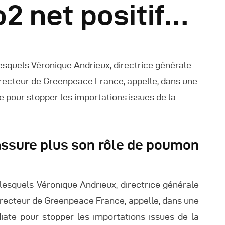
2 net positif…
éunions Sous-
égionales
esquels Véronique Andrieux, directrice générale
apports
irecteur de Greenpeace France, appelle, dans une
e pour stopper les importations issues de la
ublications
OMIFAC Newsletter
assure plus son rôle de poumon
éunions Réseaux
lesquels Véronique Andrieux, directrice générale
EFDHAC
irecteur de Greenpeace France, appelle, dans une
ate pour stopper les importations issues de la