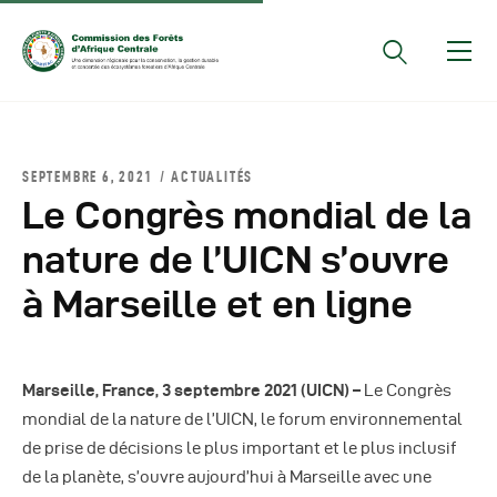
Documents Officiels
SEPTEMBRE 6, 2021
ACTUALITÉS
Conseils Des Ministres
Le Congrès mondial de la
Comptes Rendus De
nature de l’UICN s’ouvre
Réunions Sous-
à Marseille et en ligne
Régionales
Rapports
Publications
Marseille, France, 3 septembre 2021 (UICN) –
Le Congrès
COMIFAC Newsletter
mondial de la nature de l’UICN, le forum environnemental
Réunions Réseaux
de prise de décisions le plus important et le plus inclusif
CEFDHAC
de la planète, s’ouvre aujourd’hui à Marseille avec une