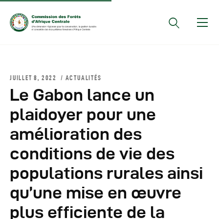
Documents Officiels
JUILLET 8, 2022
ACTUALITÉS
Conseils Des Ministres
Le Gabon lance un
Comptes Rendus De
plaidoyer pour une
Réunions Sous-
amélioration des
Régionales
Rapports
conditions de vie des
Publications
populations rurales ainsi
COMIFAC Newsletter
qu’une mise en œuvre
Réunions Réseaux
CEFDHAC
plus efficiente de la