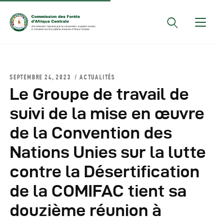
Documents Officiels
SEPTEMBRE 24, 2023
ACTUALITÉS
Conseils Des Ministres
Le Groupe de travail de
Comptes Rendus De
suivi de la mise en œuvre
Réunions Sous-
de la Convention des
Régionales
Rapports
Nations Unies sur la lutte
Publications
contre la Désertification
COMIFAC Newsletter
de la COMIFAC tient sa
Réunions Réseaux
CEFDHAC
douzième réunion à