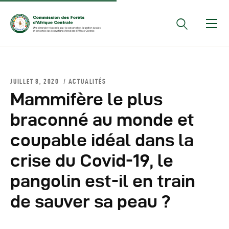
Documents Officiels
JUILLET 8, 2020
ACTUALITÉS
Conseils Des Ministres
Mammifère le plus
Comptes Rendus De
braconné au monde et
Réunions Sous-
coupable idéal dans la
Régionales
Rapports
crise du Covid-19, le
Publications
pangolin est-il en train
COMIFAC Newsletter
de sauver sa peau ?
Réunions Réseaux
CEFDHAC