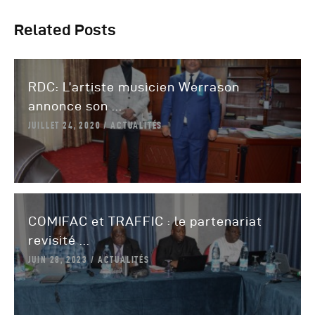
Related Posts
RDC: L’artiste musicien Werrason
annonce son ...
JUILLET 24, 2020
ACTUALITÉS
COMIFAC et TRAFFIC : le partenariat
revisité ...
JUIN 28, 2023
ACTUALITÉS