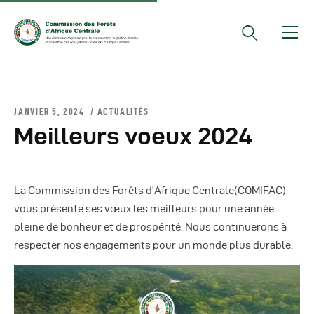
Documents Officiels
JANVIER 5, 2024
ACTUALITÉS
Conseils Des Ministres
Meilleurs voeux 2024
Comptes Rendus De
Réunions Sous-
Régionales
La Commission des Forêts d’Afrique Centrale(COMIFAC)
Rapports
vous présente ses vœux les meilleurs pour une année
pleine de bonheur et de prospérité. Nous continuerons à
Publications
respecter nos engagements pour un monde plus durable.
COMIFAC Newsletter
Réunions Réseaux
CEFDHAC