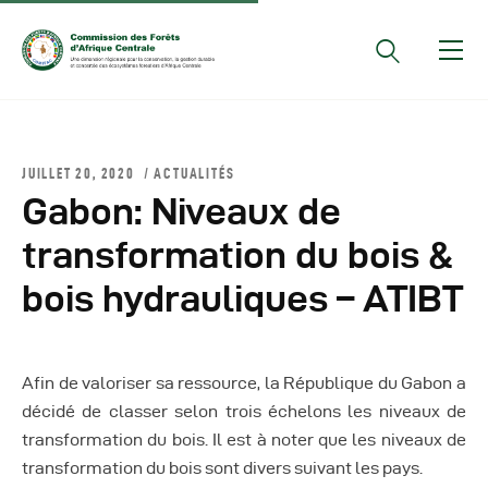
Documents Officiels
JUILLET 20, 2020
ACTUALITÉS
Conseils Des Ministres
Gabon: Niveaux de
Comptes Rendus De
transformation du bois &
Réunions Sous-
bois hydrauliques – ATIBT
Régionales
Rapports
Publications
Afin de valoriser sa ressource, la République du Gabon a
COMIFAC Newsletter
décidé de classer selon trois échelons les niveaux de
Réunions Réseaux
transformation du bois. Il est à noter que les niveaux de
CEFDHAC
transformation du bois sont divers suivant les pays.