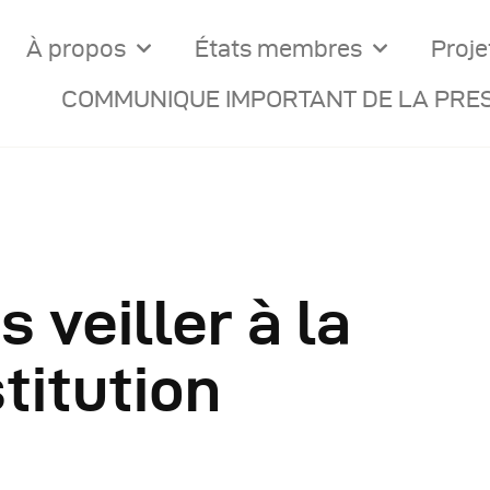
À propos
États membres
Proje
COMMUNIQUE IMPORTANT DE LA PRES
 veiller à la
ocuments Officiels
stitution
onseils Des Ministres
omptes Rendus De