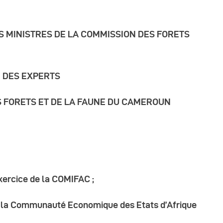
éunions Sous-
S MINISTRES DE LA COMMISSION DES FORETS
égionales
 DES EXPERTS
apports
S FORETS ET DE LA FAUNE DU CAMEROUN
ublications
OMIFAC Newsletter
éunions Réseaux
xercice de la COMIFAC ;
EFDHAC
e la Communauté Economique des Etats d’Afrique