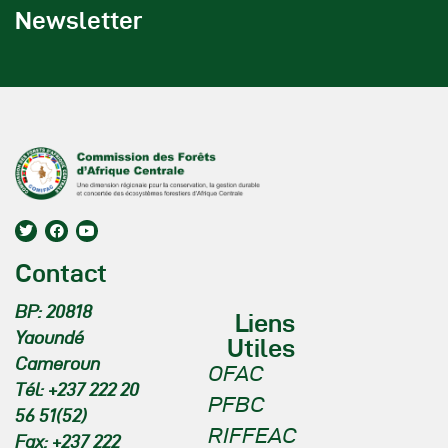
Newsletter
Contact
BP: 20818
Liens
Yaoundé
Utiles
Cameroun
OFAC
Tél: +237 222 20
PFBC
56 51(52)
RIFFEAC
Fax: +237 222