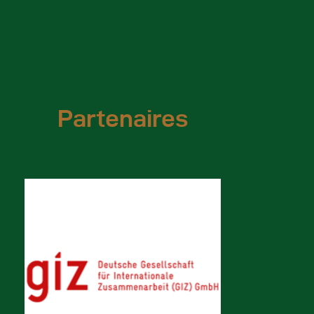
18:19
COMIFAC: Bilan et perspectives par HERVE MAI
28:02
Chouaibou NCHOUTPOUEN, SEA la COMIFAC présen
2:30
Stop à l'injustice climatique à l'endroit des pay
Partenaires
14:11
MAHAMAT HANO, ministre tchadien de l'Enviro
28:12
Bilan deJules Doret Ndongo à la tête du conseil
5:14
La forêt primaire de São Tomé, un joyau de biod
2:17
RENFORCEMENT DES CAPACITES DU GROUPE DE
5:42
Visite du chantier de l'immeuble siège de la C