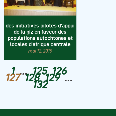
des initiatives pilotes d’appui
de la giz en faveur des
populations autochtones et
locales d’afrique centrale
mai 12, 2019
1
…
125
126
127
128
129
…
132