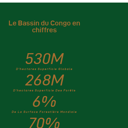
Le Bassin du Congo en
chiffres
530
M
D'hectares Superficie Globale
268
M
D'hectares Superficie Des Forêts
6
%
De La Surface Forestière Mondiale
70
%