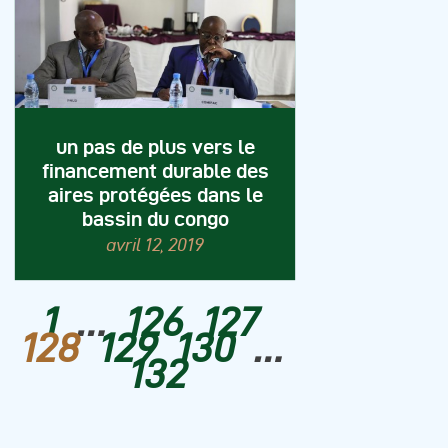
un pas de plus vers le
financement durable des
aires protégées dans le
bassin du congo
avril 12, 2019
1
…
126
127
128
129
130
…
132