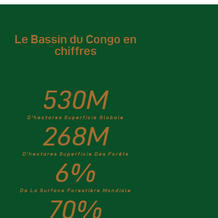
Le Bassin du Congo en
chiffres
530
M
D'hectares Superficie Globale
268
M
D'hectares Superficie Des Forêts
6
%
De La Surface Forestière Mondiale
70
%