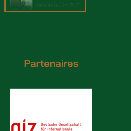
28:21
"Faire de la COMIFAC une organisation plus for
18:19
COMIFAC: Bilan et perspectives par HERVE MAI
28:02
Chouaibou NCHOUTPOUEN, SEA la COMIFAC présen
2:30
Stop à l'injustice climatique à l'endroit des pay
Partenaires
14:11
MAHAMAT HANO, ministre tchadien de l'Enviro
28:12
Bilan deJules Doret Ndongo à la tête du conseil
5:14
La forêt primaire de São Tomé, un joyau de biod
2:17
RENFORCEMENT DES CAPACITES DU GROUPE DE