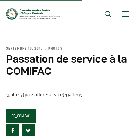
Documents Officiels
SEPTEMBRE 10, 2017
PHOTOS
Conseils Des Ministres
Passation de service à la
Comptes Rendus De
COMIFAC
Réunions Sous-
Régionales
Rapports
{gallery}passation-service{/gallery}
Publications
COMIFAC Newsletter
SE_COMIFAC
Réunions Réseaux
CEFDHAC