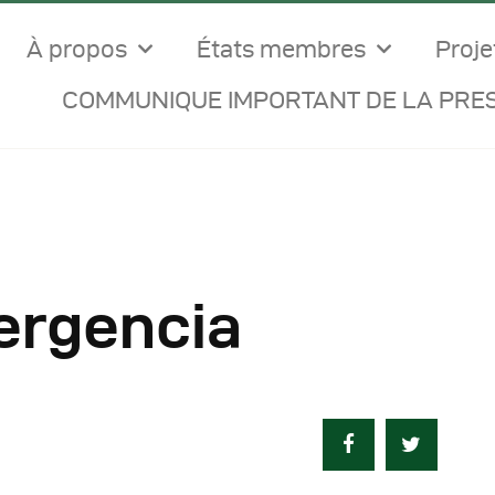
À propos
États membres
Proje
COMMUNIQUE IMPORTANT DE LA PRES
ergencia
ocuments Officiels
onseils Des Ministres
omptes Rendus De