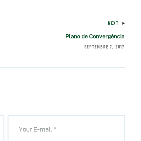
éunions Sous-
NEXT
égionales
Plano de Convergência
SEPTEMBRE 7, 2017
apports
ublications
OMIFAC Newsletter
éunions Réseaux
EFDHAC