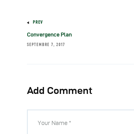
R
PREV
R
Convergence Plan
SEPTEMBRE 7, 2017
R
P
C
Add Comment
R
C