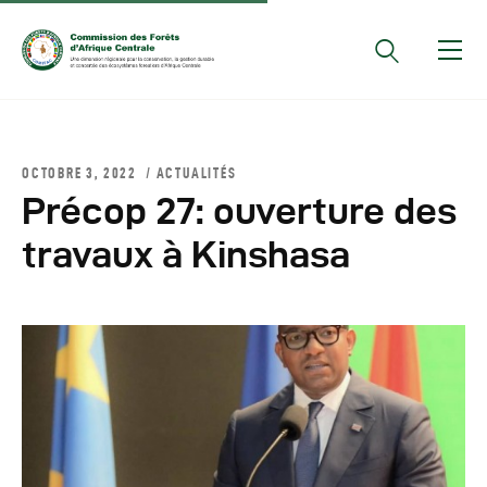
Documents Officiels
OCTOBRE 3, 2022
ACTUALITÉS
Conseils Des Ministres
Précop 27: ouverture des
Comptes Rendus De
travaux à Kinshasa
Réunions Sous-
Régionales
Rapports
Publications
COMIFAC Newsletter
Réunions Réseaux
CEFDHAC