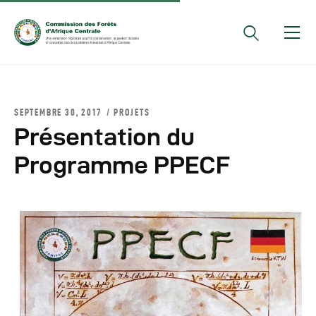
Documents Officiels
SEPTEMBRE 30, 2017
PROJETS
Conseils Des Ministres
Présentation du
Comptes Rendus De
Programme PPECF
Réunions Sous-
Régionales
Rapports
Publications
COMIFAC Newsletter
Réunions Réseaux
CEFDHAC