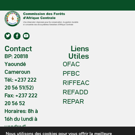
Contact
Liens
Utiles
BP: 20818
OFAC
Yaoundé
Cameroun
PFBC
Tél: +237 222
RIFFEAC
20 56 51(52)
REFADD
Fax: +237 222
REPAR
20 56 52
Horaires: 8h à
16h du lundi à
vendredi
Nous utilisons des cookies pour vous offrir la meilleure