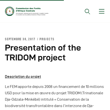
Documents Officiels
SEPTEMBRE 30, 2017
PROJECTS
Conseils Des Ministres
Presentation of the
Comptes Rendus De
TRIDOM project
Réunions Sous-
Régionales
Rapports
Description du projet
Publications
Le FEM apporte depuis 2008 un financement de 10 millions
COMIFAC Newsletter
USD pour la mise en œuvre du projet TRIDOM (Trinationale
Réunions Réseaux
Dja-Odzala-Minkébé) intitulé « Conservation de la
CEFDHAC
biodiversité transfrontalière dans l’interzone de Dja-