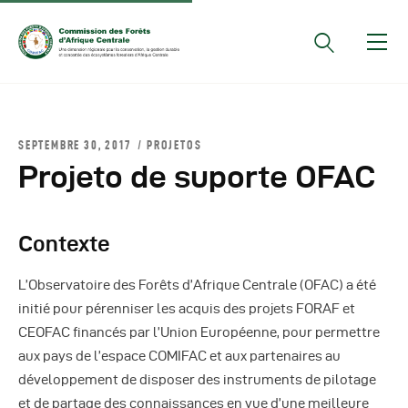
Documents Officiels
SEPTEMBRE 30, 2017
PROJETOS
Conseils Des Ministres
Projeto de suporte OFAC
Comptes Rendus De
Réunions Sous-
Contexte
Régionales
Rapports
L’Observatoire des Forêts d’Afrique Centrale (OFAC) a été
Publications
initié pour pérenniser les acquis des projets FORAF et
COMIFAC Newsletter
CEOFAC financés par l’Union Européenne, pour permettre
aux pays de l’espace COMIFAC et aux partenaires au
Réunions Réseaux
développement de disposer des instruments de pilotage
CEFDHAC
et de partage des connaissances en vue d’une meilleure